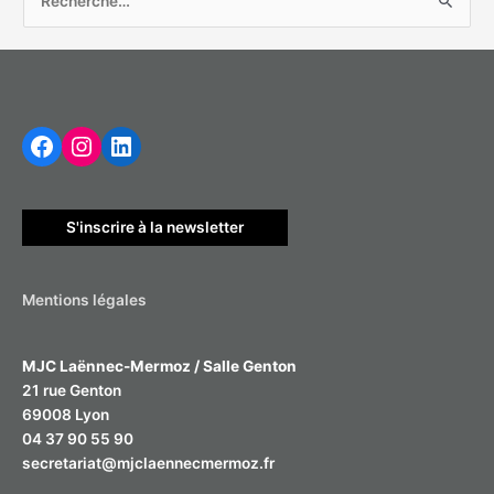
R
e
c
h
Facebook
Instagram
LinkedIn
e
r
c
h
S'inscrire à la newsletter
e
r
Mentions légales
:
MJC Laënnec-Mermoz / Salle Genton
21 rue Genton
69008 Lyon
04 37 90 55 90
secretariat@mjclaennecmermoz.fr