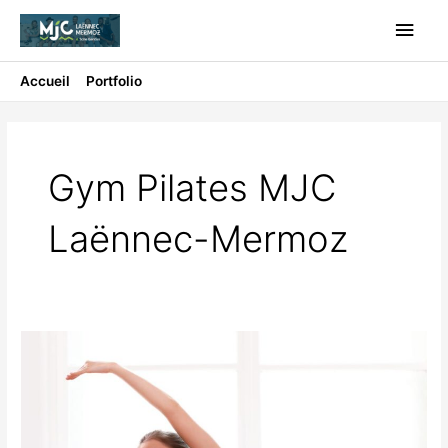
Aller
Men
au
contenu
princ
Accueil
Portfolio
Gym Pilates MJC Laënnec-Mermoz
Gym Pilates MJC
Laënnec-Mermoz
GYM
PILATES