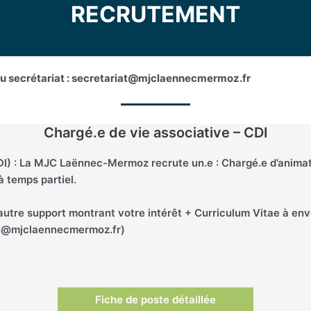
RECRUTEMENT
 au secrétariat : secretariat@mjclaennecmermoz.fr
Chargé.e de vie associative – CDI
DI) : La MJC Laënnec-Mermoz recrute un.e : Chargé.e d’animati
à temps partiel.
autre support montrant votre intérêt + Curriculum Vitae à en
ion@mjclaennecmermoz.fr)
Fiche de poste détaillée