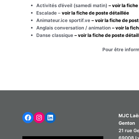
Activités d’éveil (samedi matin)
– voir la fich
Escalade –
voir la fiche de poste détaillée
Animateur.ice sportif.ve
– voir la fiche de pos
Anglais conversation / animation
– voir la fi
Danse classique
– voir la fiche de poste détail
Pour être inform
Facebook
Instagram
LinkedIn
MJC Laë
Genton
21 rue G
69008 L