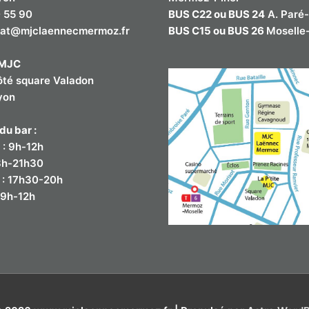
 55 90
BUS C22 ou BUS 24
A. Paré
iat@mjclaennecmermoz.fr
BUS C15 ou BUS 26
Moselle-
e MJC
ôté square Valadon
yon
du bar :
 : 9h-12h
18h-21h30
 : 17h30-20h
 9h-12h