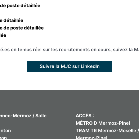
e de poste détaillée
te détaillée
che de poste détaillée
lée
é.es en temps réel sur les recrutements en cours, suivez la M
Suivre la MJC sur LinkedIn
nnec-Mermoz / Salle
ACCÈS :
MÉTRO D
Mermoz-Pinel
enton
TRAM T6
Mermoz-Moselle 
yon
Mermoz-Pinel