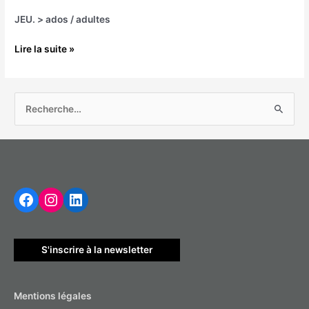
JEU. > ados / adultes
Lire la suite »
R
e
c
h
Facebook
Instagram
LinkedIn
e
r
c
h
S'inscrire à la newsletter
e
r
Mentions légales