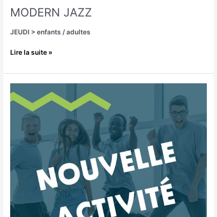
MODERN JAZZ
JEUDI > enfants / adultes
Lire la suite »
DANSE
ORI
TAHITI