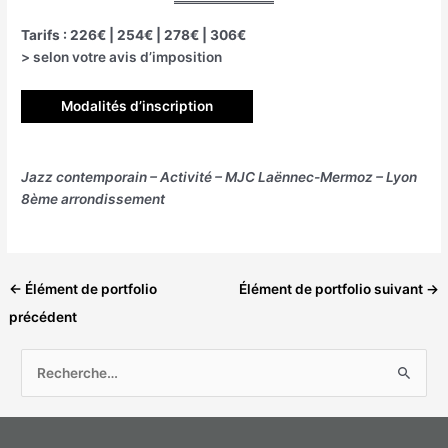
Tarifs : 226€ | 254€ | 278€ | 306€
> selon votre avis d’imposition
Modalités d’inscription
Jazz contemporain – Activité – MJC Laënnec-Mermoz – Lyon
8ème arrondissement
←
Élément de portfolio
Élément de portfolio suivant
→
précédent
R
e
c