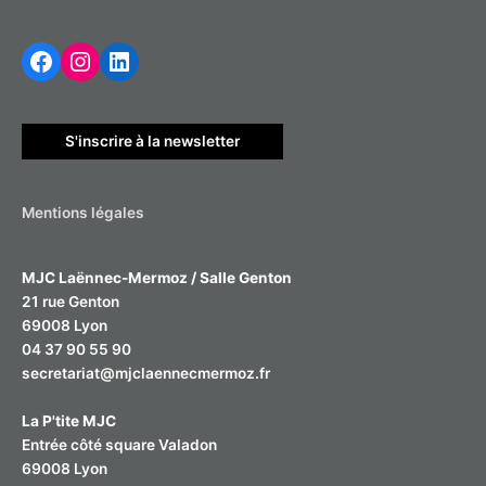
h
Facebook
Instagram
LinkedIn
e
r
c
h
S'inscrire à la newsletter
e
r
Mentions légales
:
MJC Laënnec-Mermoz / Salle Genton
21 rue Genton
69008 Lyon
04 37 90 55 90
secretariat@mjclaennecmermoz.fr
La P'tite MJC
Entrée côté square Valadon
69008 Lyon