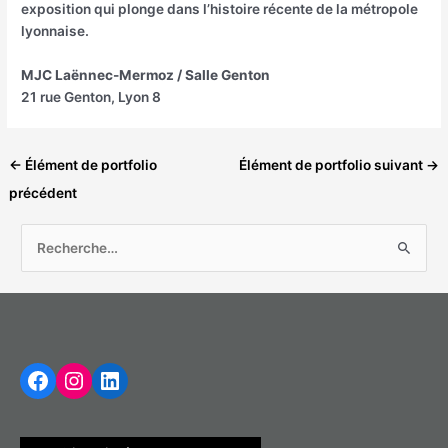
exposition qui plonge dans l’histoire récente de la métropole
lyonnaise.
MJC Laënnec-Mermoz / Salle Genton
21 rue Genton, Lyon 8
←
Élément de portfolio
Élément de portfolio suivant
→
précédent
R
e
c
h
Facebook
Instagram
LinkedIn
e
r
c
h