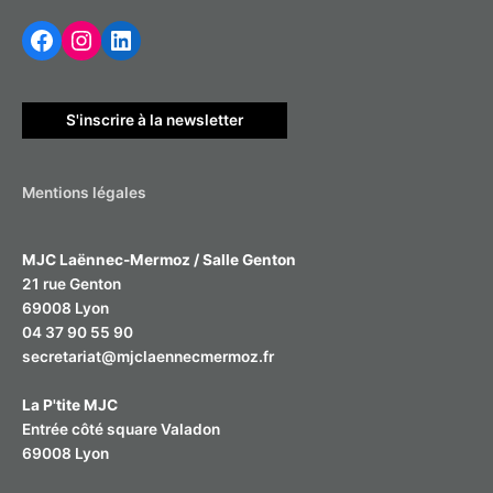
Facebook
Instagram
LinkedIn
e
r
c
h
S'inscrire à la newsletter
e
r
Mentions légales
:
MJC Laënnec-Mermoz / Salle Genton
21 rue Genton
69008 Lyon
04 37 90 55 90
secretariat@mjclaennecmermoz.fr
La P'tite MJC
Entrée côté square Valadon
69008 Lyon