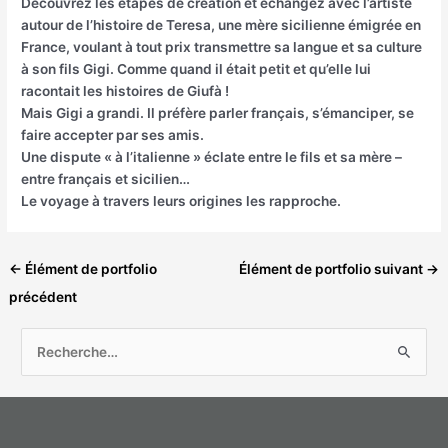
Découvrez les étapes de création et échangez avec l’artiste
autour de l’histoire de Teresa, une mère sicilienne émigrée en
France, voulant à tout prix transmettre sa langue et sa culture
à son fils Gigi. Comme quand il était petit et qu’elle lui
racontait les histoires de Giufà !
Mais Gigi a grandi. Il préfère parler français, s’émanciper, se
faire accepter par ses amis.
Une dispute « à l’italienne » éclate entre le fils et sa mère –
entre français et sicilien…
Le voyage à travers leurs origines les rapproche.
←
Élément de portfolio
Élément de portfolio suivant
→
précédent
R
e
c
h