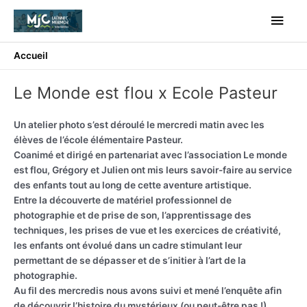
Aller
Men
au
contenu
princ
Accueil
Le Monde est flou x Ecole Pasteur
Le Monde est flou x Ecole Pasteur
Un atelier photo s’est déroulé le mercredi matin avec les
élèves de l’école élémentaire Pasteur.
Coanimé et dirigé en partenariat avec l’association Le monde
est flou, Grégory et Julien ont mis leurs savoir-faire au service
des enfants tout au long de cette aventure artistique.
Entre la découverte de matériel professionnel de
photographie et de prise de son, l’apprentissage des
techniques, les prises de vue et les exercices de créativité,
les enfants ont évolué dans un cadre stimulant leur
permettant de se dépasser et de s’initier à l’art de la
photographie.
Au fil des mercredis nous avons suivi et mené l’enquête afin
de découvrir l’histoire du mystérieux (ou peut-être pas !)