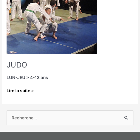
JUDO
LUN-JEU > 4-13 ans
Lire la suite »
R
e
c