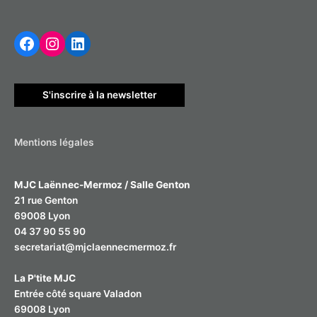
h
Facebook
Instagram
LinkedIn
e
r
c
h
S'inscrire à la newsletter
e
r
Mentions légales
:
MJC Laënnec-Mermoz / Salle Genton
21 rue Genton
69008 Lyon
04 37 90 55 90
secretariat@mjclaennecmermoz.fr
La P'tite MJC
Entrée côté square Valadon
69008 Lyon