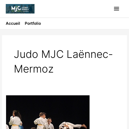
Aller
Men
au
contenu
princ
Accueil
Portfolio
Judo MJC Laënnec-Mermoz
Judo MJC Laënnec-
Mermoz
JUDO