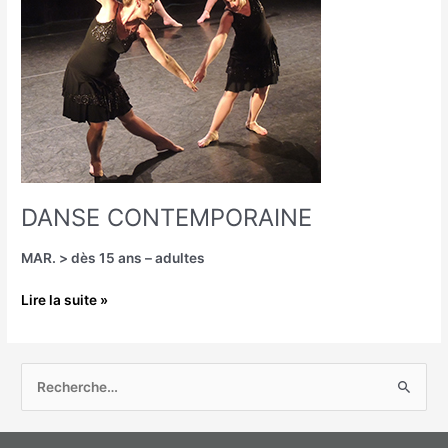
DANSE CONTEMPORAINE
MAR. > dès 15 ans – adultes
Lire la suite »
R
e
c