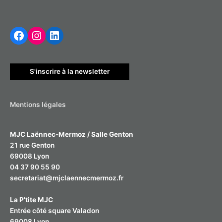
h
Facebook
Instagram
LinkedIn
e
r
c
h
S'inscrire à la newsletter
e
r
Mentions légales
:
MJC Laënnec-Mermoz / Salle Genton
21 rue Genton
69008 Lyon
04 37 90 55 90
secretariat@mjclaennecmermoz.fr
La P'tite MJC
Entrée côté square Valadon
69008 Lyon