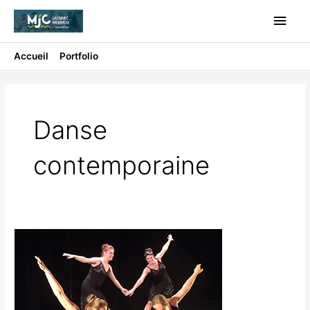
Aller
Men
au
contenu
princ
Accueil
Portfolio
Danse contemporaine
Danse
contemporaine
DANSE
CONTEMPORAINE