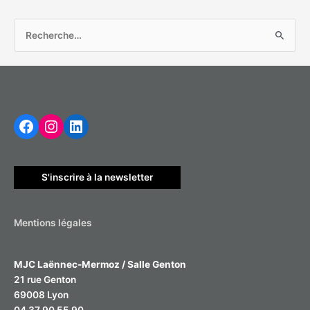
R
e
c
h
Facebook
Instagram
LinkedIn
e
r
c
h
S'inscrire à la newsletter
e
r
Mentions légales
:
MJC Laënnec-Mermoz / Salle Genton
21 rue Genton
69008 Lyon