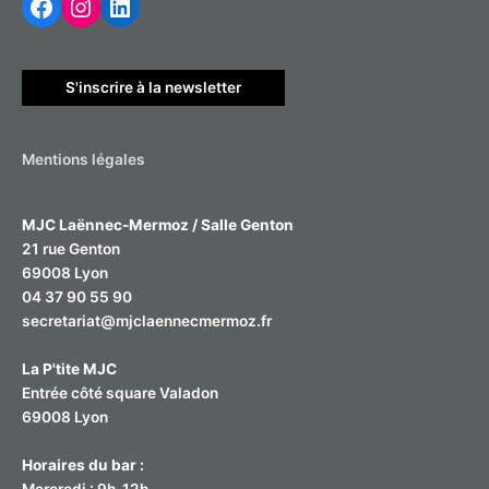
r
c
h
S'inscrire à la newsletter
e
r
Mentions légales
:
MJC Laënnec-Mermoz / Salle Genton
21 rue Genton
69008 Lyon
04 37 90 55 90
secretariat@mjclaennecmermoz.fr
La P'tite MJC
Entrée côté square Valadon
69008 Lyon
Horaires du bar :