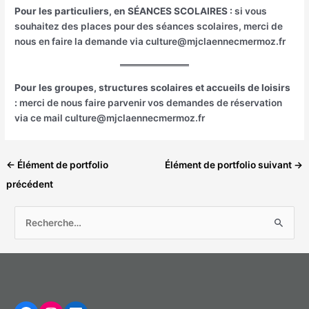
Pour les particuliers, en SÉANCES SCOLAIRES :
si vous
souhaitez des places pour des séances scolaires, merci de
nous en faire la demande via culture@mjclaennecmermoz.fr
Pour les groupes, structures scolaires et accueils de loisirs
:
merci de nous faire parvenir vos demandes de réservation
via ce mail culture@mjclaennecmermoz.fr
←
Élément de portfolio
Élément de portfolio suivant
→
précédent
R
e
c
h
Facebook
Instagram
LinkedIn
e