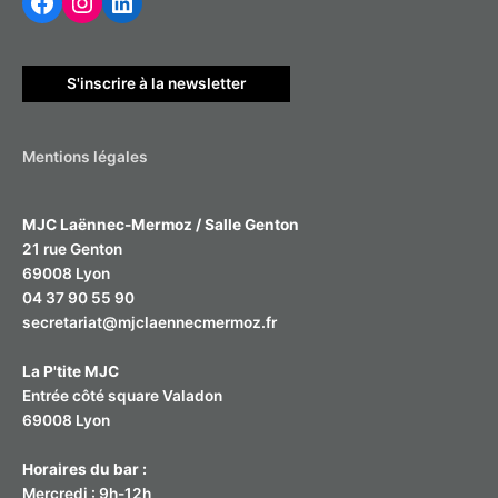
r
c
h
S'inscrire à la newsletter
e
r
Mentions légales
:
MJC Laënnec-Mermoz / Salle Genton
21 rue Genton
69008 Lyon
04 37 90 55 90
secretariat@mjclaennecmermoz.fr
La P'tite MJC
Entrée côté square Valadon
69008 Lyon
Horaires du bar :
Mercredi : 9h-12h