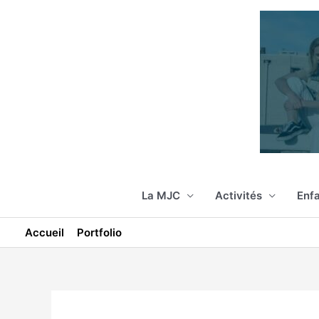
Aller
au
contenu
La MJC
Activités
Enfa
Accueil
Portfolio
GYM PILATES – Prénatal & Post-pa
Navigation
des