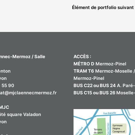
Élément de portfolio suivant
nnec-Mermoz / Salle
ACCÈS :
MÉTRO D
Mermoz-Pinel
enton
TRAM T6
Mermoz-Moselle 
yon
Mermoz-Pinel
 55 90
BUS C22 ou BUS 24
A. Paré
iat@mjclaennecmermoz.fr
BUS C15 ou BUS 26
Moselle-
e MJC
ôté square Valadon
yon