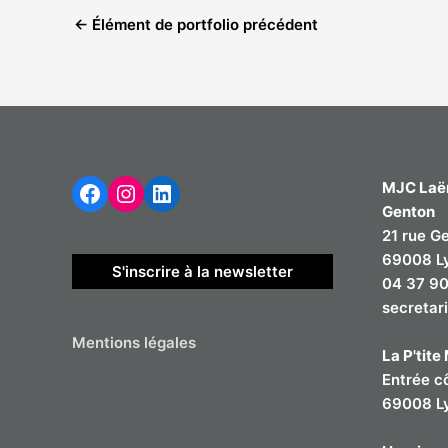
←
Élément de portfolio précédent
Facebook
Instagram
LinkedIn
MJC Laë
Genton
21 rue G
69008 L
S'inscrire à la newsletter
04 37 90
secretar
Mentions légales
La P'tit
Entrée c
69008 L