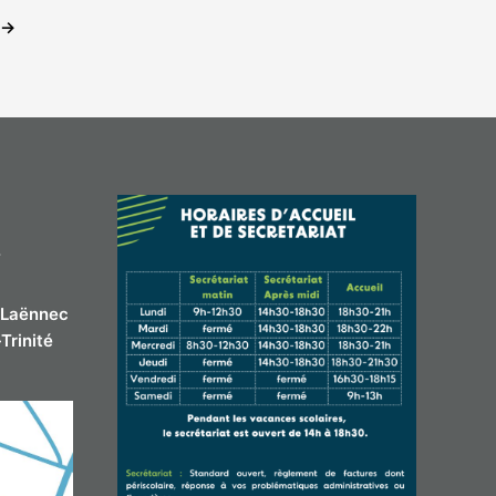
→
/
-Laënnec
Trinité