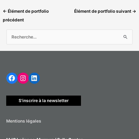
←
Élément de portfolio
Élément de portfolio suivant
→
précédent
R
e
c
h
Facebook
Instagram
LinkedIn
e
r
c
h
S'inscrire à la newsletter
e
r
Mentions légales
: