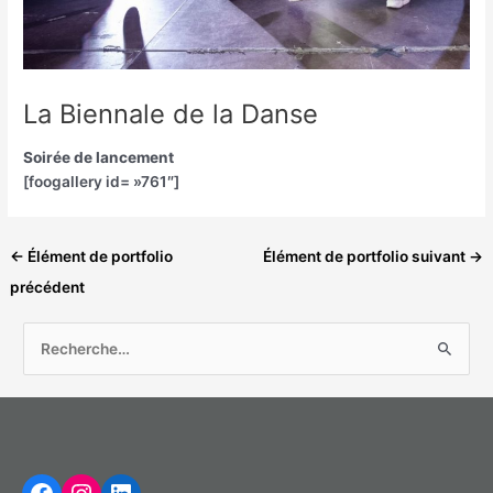
La Biennale de la Danse
Soirée de lancement
[foogallery id= »761″]
←
Élément de portfolio
Élément de portfolio suivant
→
précédent
R
e
c
h
Facebook
Instagram
LinkedIn
e