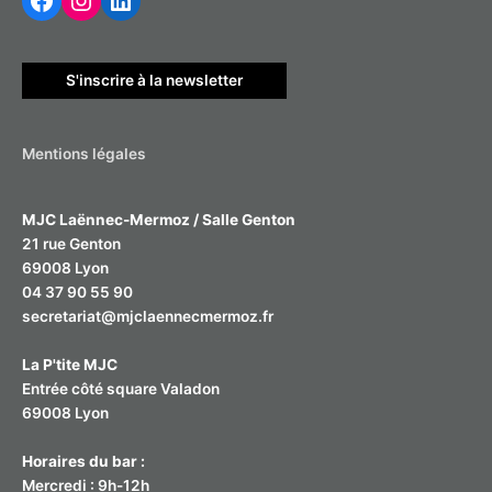
r
c
h
S'inscrire à la newsletter
e
r
Mentions légales
:
MJC Laënnec-Mermoz / Salle Genton
21 rue Genton
69008 Lyon
04 37 90 55 90
secretariat@mjclaennecmermoz.fr
La P'tite MJC
Entrée côté square Valadon
69008 Lyon
Horaires du bar :
Mercredi : 9h-12h