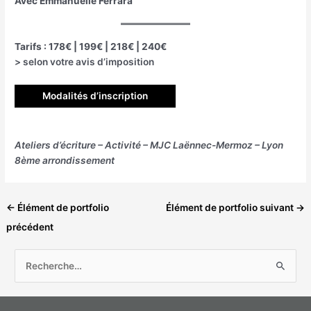
Avec Emmanuelle Ferrara
Tarifs : 178€ | 199€ | 218€ | 240€
> selon votre avis d’imposition
Modalités d’inscription
Ateliers d’écriture – Activité – MJC Laënnec-Mermoz – Lyon
8ème arrondissement
←
Élément de portfolio
Élément de portfolio suivant
→
précédent
R
e
c