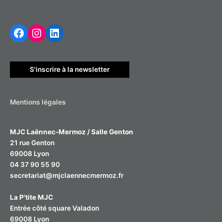
h
Facebook
Instagram
LinkedIn
e
r
c
h
S'inscrire à la newsletter
e
r
Mentions légales
:
MJC Laënnec-Mermoz / Salle Genton
21 rue Genton
69008 Lyon
04 37 90 55 90
secretariat@mjclaennecmermoz.fr
La P'tite MJC
Entrée côté square Valadon
69008 Lyon