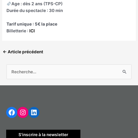
Age : dès 2 ans (TPS-CP)
Durée du spectacle : 30 min
Tarif unique : 5€ la place
Billetterie :
ICI
←
Article précédent
R
e
c
h
Facebook
Instagram
LinkedIn
e
r
c
h
S'inscrire à la newsletter